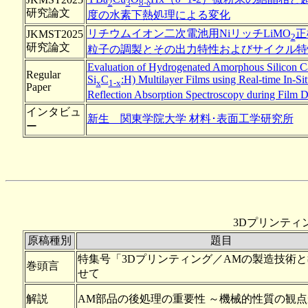
2
3
8-δ
研究論文
度の水素下熱処理による変化
リチウムイオン二次電池用NiリッチLiMO
正
JKMST2025
2
研究論文
粒子の調製とその出力特性およびサイクル特
Evaluation of Hydrogenated Amorphous Silicon Ca
Regular
Si
C
:H) Multilayer Films using Real-time In-Sit
x
1-x
Paper
Reflection Absorption Spectroscopy during Film D
インタビュ
新生 関東学院大学 材料･表面工学研究所
ー
3Dプリンティ
原稿種別
題目
特集号「3Dプリンティング／AMの製造技術
巻頭言
せて
解説
AM部品の後処理の重要性 ～機械的性質の観