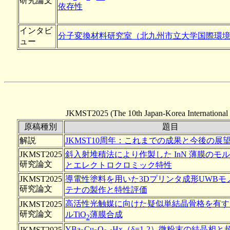
研究論文
依存性
インタビ
分子変換材料研究室（北九州市立大学国際環
ュー
JKMST2025 (The 10th Japan-Korea Internation
原稿種別
題目
解説
JKMST10周年：これまでの成果と今後の展
JKMST2025
斜入射堆積法により作製した InN 薄膜のモ
研究論文
とエレクトロクロミック特性
JKMST2025
導電性塗料を用いた3Dプリンタ成形UWBモ
研究論文
テナの製作と特性評価
高活性光触媒に向けた疑似単結晶骨格を有す
JKMST2025
研究論文
ルTiO
薄膜合成
2
YBa
Cu
O
Hx（δ=1-2）微粉末の結晶相
JKMST2025