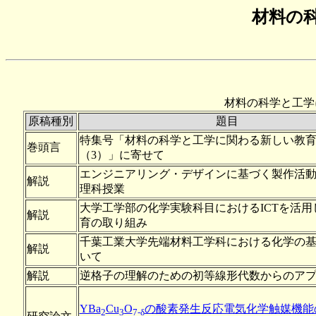
材料の科
材料の科学と工学
原稿種別
題目
特集号「材料の科学と工学に関わる新しい教
巻頭言
（3）」に寄せて
エンジニアリング・デザインに基づく製作活
解説
理科授業
大学工学部の化学実験科目におけるICTを活用
解説
育の取り組み
千葉工業大学先端材料工学科における化学の
解説
いて
解説
逆格子の理解のための初等線形代数からのア
YBa
Cu
O
の酸素発生反応電気化学触媒機能
2
3
7-δ