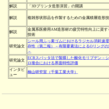
解説
「3Dプリンタ造形演習」の開講
解説
複雑形状部品を作製するための金属積層造形
金属系医療用AM造形材の疲労特性向上に資す
解説
技術
シール用ふっ素ゴムにおけるラジカル消耗速
研究論文
存性（第二報）－有限要素法によるOリングの
－
ECRスパッタ法で製膜した酸化モリブデン－
研究論文
ロ接合における界面特性評価
インタビ
楠山研究室（千葉工業大学）
ュー