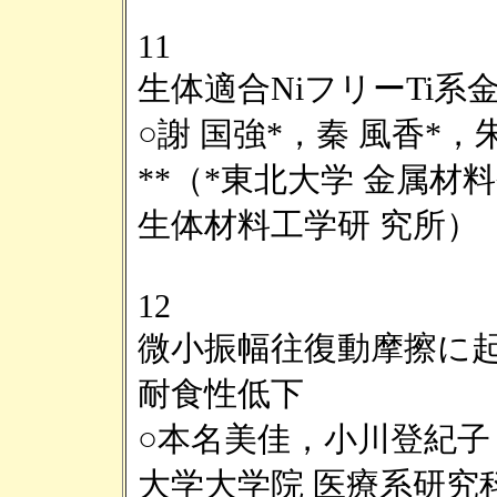
11
生体適合NiフリーTi
○謝 国強*，秦 風香*，
**（*東北大学 金属材
生体材料工学研 究所）
12
微小振幅往復動摩擦に
耐食性低下
○本名美佳，小川登紀
大学大学院 医療系研究