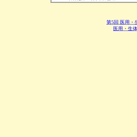
第5回 医用
医用・生