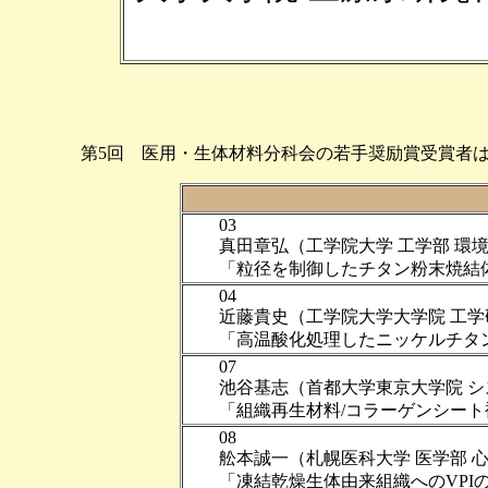
第5回 医用・生体材料分科会の若手奨励賞受賞者
03
真田章弘（工学院大学 工学部 環境
「粒径を制御したチタン粉末焼結体
04
近藤貴史（工学院大学大学院 工学研
「高温酸化処理したニッケルチタン
07
池谷基志（首都大学東京大学院 シ
「組織再生材料/コラーゲンシート
08
舩本誠一（札幌医科大学 医学部 心
「凍結乾燥生体由来組織へのVPI