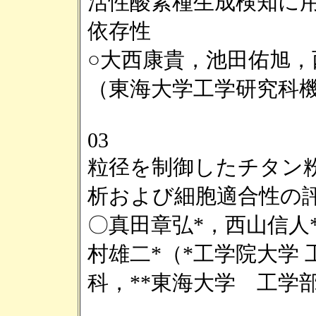
活性酸素種生成検知に
依存性
○大西康貴，池田佑旭，
（東海大学工学研究科
03
粒径を制御したチタン
析および細胞適合性の
〇真田章弘*，西山信人**
村雄二*（*工学院大学
科，**東海大学 工学