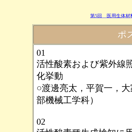
第5回 医用生体材
ポ
01
活性酸素および紫外線
化挙動
○渡邊亮太，平賀一，大
部機械工学科）
02