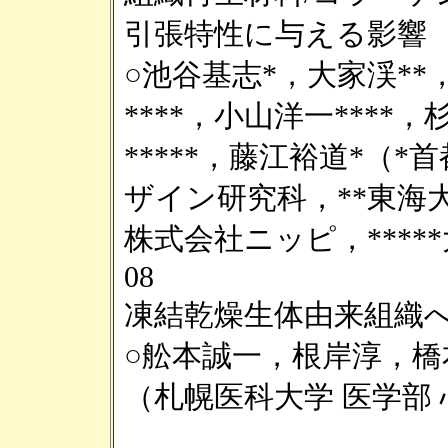
引張特性に与える影響
○池谷基志*，大家渓**
****，小山洋一****，
*****，藤江裕道*（
ザイン研究科，**東海大
株式会社ニッピ，****
08
凍結乾燥生体由来組織へ
○舩本誠一，根岸淳，
（札幌医科大学 医学部