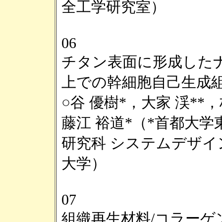
全工学研究室）
06
チタン表面に形成した
上での幹細胞自己生成
○谷 優樹*，大家 渓**，
藤江 裕道*（*首都大
研究科 システムデザイン
大学）
07
組織再生材料/コラーゲ